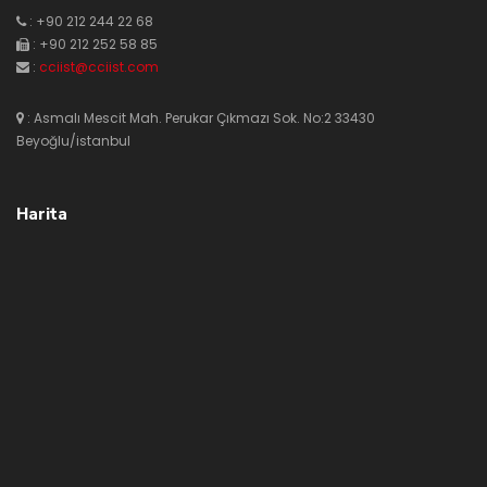
: +90 212 244 22 68
: +90 212 252 58 85
:
cciist@cciist.com
: Asmalı Mescit Mah. Perukar Çıkmazı Sok. No:2 33430
Beyoğlu/istanbul
Harita