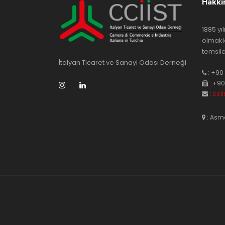
Hakkı
1885 yı
olmakl
temsilc
İtalyan Ticaret ve Sanayi Odası Derneği
: +90 
: +90
:
cci
: Asma