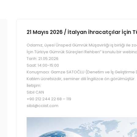
21 Mayıs 2026 / İtalyan İhracatçılar İçin
Odamız, üyesi Ünsped Gümrük Müşavirliği iş birliği ile z
İçin Türkiye Gümrük Süreçleri Rehberi” konulu bir webin
Tarih: 21.05.2026
Saat: 14:00-15:00
Konuşmacı: Gamze SATOČLU (Denetim ve İş Geliştirme D
Katılım ücretsizdir, seminer dili İngilizce ön görülmüştür.
İletişim:
Sibil CAN
+90 212 244 22 68 – 119
sibil@cciist.com