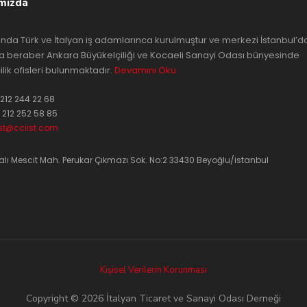
mızda
lında Türk ve İtalyan iş adamlarınca kurulmuştur ve merkezi İstanbul’d
a beraber Ankara Büyükelçiliği ve Kocaeli Sanayi Odası bünyesinde
ilik ofisleri bulunmaktadır.
Devamını Oku
212 244 22 68
 212 252 58 85
ist@cciist.com
lı Mescit Mah. Perukar Çıkmazı Sok. No:2 33430 Beyoğlu/istanbul
Kişisel Verilerin Korunması
Copyright © 2026 İtalyan Ticaret ve Sanayi Odası Derneği