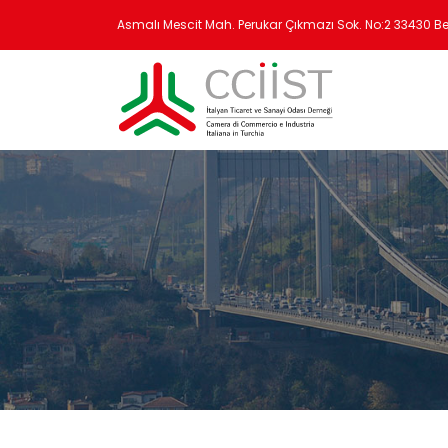
Asmalı Mescit Mah. Perukar Çıkmazı Sok. No:2 33430 B
cciist@cciist.com