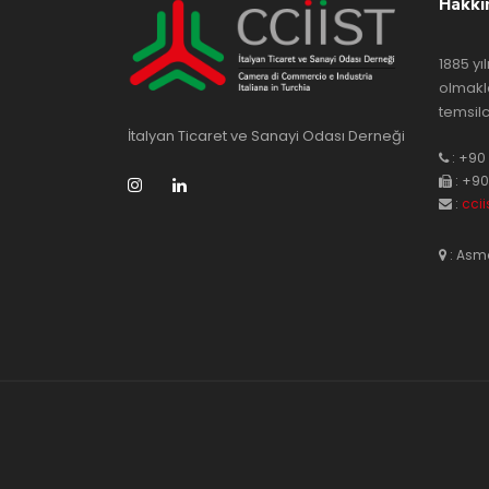
Hakkı
1885 yı
olmakl
temsilc
İtalyan Ticaret ve Sanayi Odası Derneği
: +90 
: +90
:
cci
: Asma