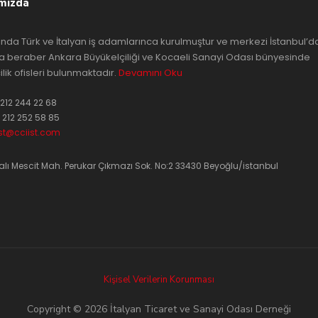
mızda
lında Türk ve İtalyan iş adamlarınca kurulmuştur ve merkezi İstanbul’d
a beraber Ankara Büyükelçiliği ve Kocaeli Sanayi Odası bünyesinde
ilik ofisleri bulunmaktadır.
Devamını Oku
212 244 22 68
 212 252 58 85
ist@cciist.com
lı Mescit Mah. Perukar Çıkmazı Sok. No:2 33430 Beyoğlu/istanbul
Kişisel Verilerin Korunması
Copyright © 2026 İtalyan Ticaret ve Sanayi Odası Derneği