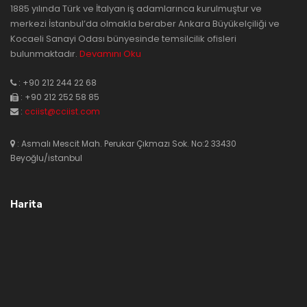
1885 yılında Türk ve İtalyan iş adamlarınca kurulmuştur ve
merkezi İstanbul’da olmakla beraber Ankara Büyükelçiliği ve
Kocaeli Sanayi Odası bünyesinde temsilcilik ofisleri
bulunmaktadır.
Devamını Oku
: +90 212 244 22 68
: +90 212 252 58 85
:
cciist@cciist.com
: Asmalı Mescit Mah. Perukar Çıkmazı Sok. No:2 33430
Beyoğlu/istanbul
Harita