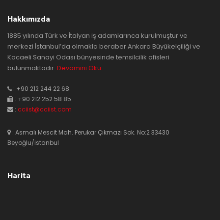
Hakkımızda
1885 yılında Türk ve İtalyan iş adamlarınca kurulmuştur ve
merkezi İstanbul’da olmakla beraber Ankara Büyükelçiliği ve
Kocaeli Sanayi Odası bünyesinde temsilcilik ofisleri
bulunmaktadır.
Devamını Oku
: +90 212 244 22 68
: +90 212 252 58 85
:
cciist@cciist.com
: Asmalı Mescit Mah. Perukar Çıkmazı Sok. No:2 33430
Beyoğlu/istanbul
Harita