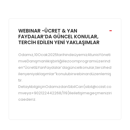
WEBINAR -ÜCRET & YAN
FAYDALAR’DA GÜNCEL KONULAR,
TERCİH EDİLEN YENİ YAKLAŞIMLAR
Odamız,10Ocak2025tarihindeüyemizAtunisYöneti
mveDanışmanlıkişbirliğiilezoomprogramıüzerind
en“Ücret&YanFaydalar’dagüncelkonular,tercihed
ilenyeniyaklaşımlar”konulubirwebinardüzenlemiş
tir.
DetaylıbilgiiçinOdamızdanSibilCan(sibil@cciist.co
mveya+902122442268/119)ileiletişimegeçmeniziri
caederiz.