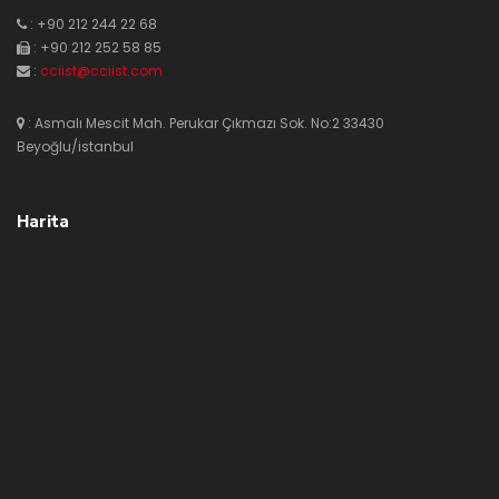
: +90 212 244 22 68
: +90 212 252 58 85
:
cciist@cciist.com
: Asmalı Mescit Mah. Perukar Çıkmazı Sok. No:2 33430
Beyoğlu/istanbul
Harita