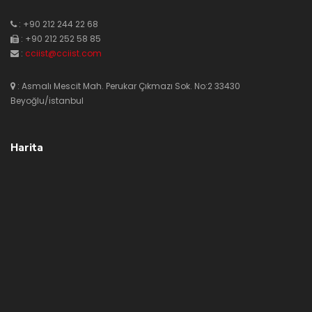
: +90 212 244 22 68
: +90 212 252 58 85
:
cciist@cciist.com
: Asmalı Mescit Mah. Perukar Çıkmazı Sok. No:2 33430
Beyoğlu/istanbul
Harita