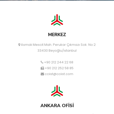
MERKEZ
Asmalı Mescit Mah. Perukar Çıkmazı Sok. No:2
33430 Beyoğlu/istanbul
+90 212 244 22 68
+90 212 252 58 85
cciist@cciist.com
ANKARA OFİSİ