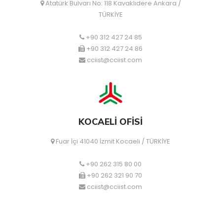
Atatürk Bulvarı No: 118 Kavaklıdere Ankara /
TÜRKİYE
+90 312 427 24 85
+90 312 427 24 86
cciist@cciist.com
KOCAELİ OFİSİ
Fuar İçi 41040 İzmit Kocaeli / TÜRKİYE
+90 262 315 80 00
+90 262 321 90 70
cciist@cciist.com