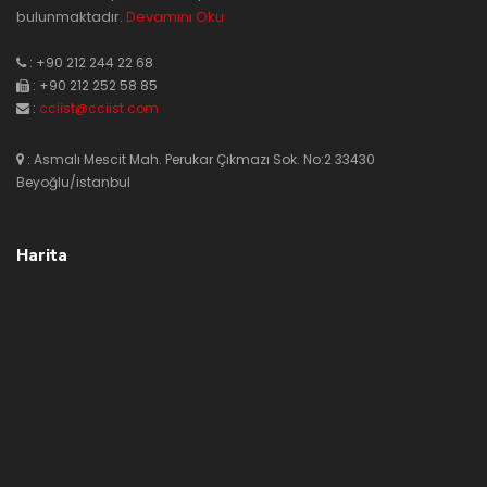
bulunmaktadır.
Devamını Oku
: +90 212 244 22 68
: +90 212 252 58 85
:
cciist@cciist.com
: Asmalı Mescit Mah. Perukar Çıkmazı Sok. No:2 33430
Beyoğlu/istanbul
Harita